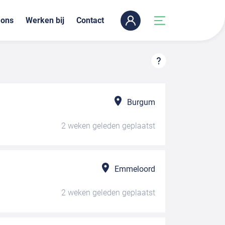
 ons
Werken bij
Contact
Burgum
2 weken geleden
geplaatst
Emmeloord
2 weken geleden
geplaatst