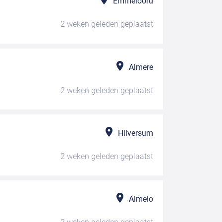
Emmeloord
2 weken geleden
geplaatst
Almere
2 weken geleden
geplaatst
Hilversum
2 weken geleden
geplaatst
Almelo