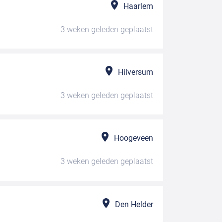
Haarlem
3 weken geleden
geplaatst
Hilversum
3 weken geleden
geplaatst
Hoogeveen
3 weken geleden
geplaatst
Den Helder