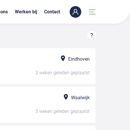
 ons
Werken bij
Contact
Eindhoven
3 weken geleden
geplaatst
Waalwijk
3 weken geleden
geplaatst