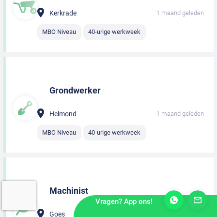
Kerkrade
1 maand geleden
MBO Niveau
40-urige werkweek
Grondwerker
Helmond
1 maand geleden
MBO Niveau
40-urige werkweek
Machinist
Vragen? App ons!
Goes
1 maand geleden