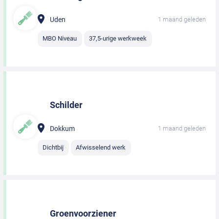
Uden
1 maand geleden
MBO Niveau
37,5-urige werkweek
Schilder
Dokkum
1 maand geleden
Dichtbij
Afwisselend werk
Groenvoorziener