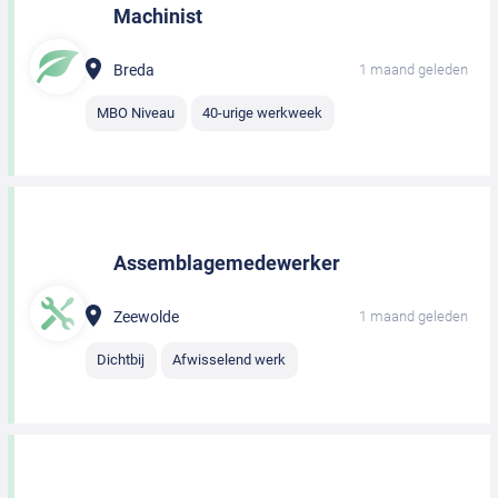
Machinist
Breda
1 maand geleden
MBO Niveau
40-urige werkweek
Assemblagemedewerker
Zeewolde
1 maand geleden
Dichtbij
Afwisselend werk