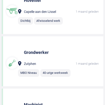
Hovenier
Capelle aan den IJssel
1 maand geleden
Dichtbij
Afwisselend werk
Grondwerker
Zutphen
1 maand geleden
MBO Niveau
40-urige werkweek
Machinist