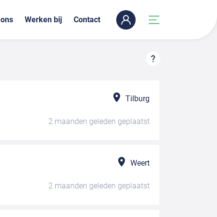
 ons
Werken bij
Contact
Tilburg
2 maanden geleden
geplaatst
Weert
2 maanden geleden
geplaatst