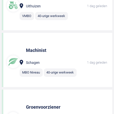
Uithuizen
1 dag geleden
VMBO
40-urige werkweek
Machinist
Schagen
1 dag geleden
MBO Niveau
40-urige werkweek
Groenvoorziener