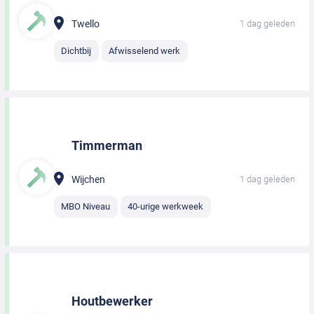
Twello
1 dag geleden
Dichtbij
Afwisselend werk
Timmerman
Wijchen
1 dag geleden
MBO Niveau
40-urige werkweek
Houtbewerker