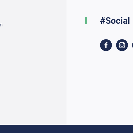
#Social
am