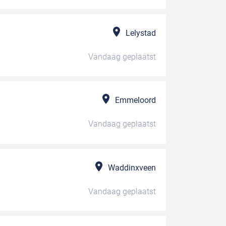
Lelystad
Vandaag
geplaatst
Emmeloord
Vandaag
geplaatst
Waddinxveen
Vandaag
geplaatst