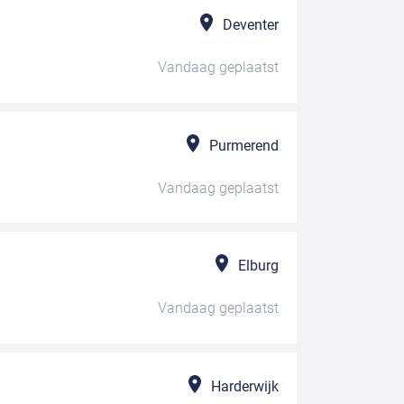
Deventer
Vandaag
geplaatst
Purmerend
Vandaag
geplaatst
Elburg
Vandaag
geplaatst
Harderwijk