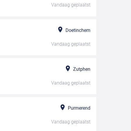
Vandaag
geplaatst
Doetinchem
Vandaag
geplaatst
Zutphen
Vandaag
geplaatst
Purmerend
Vandaag
geplaatst