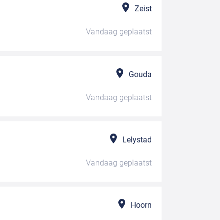
Zeist
Vandaag
geplaatst
Gouda
Vandaag
geplaatst
Lelystad
Vandaag
geplaatst
Hoorn