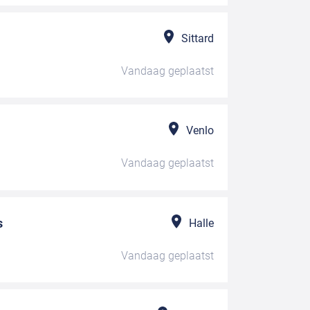
Sittard
Vandaag
geplaatst
Venlo
Vandaag
geplaatst
s
Halle
Vandaag
geplaatst