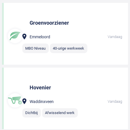
Groenvoorziener
Emmeloord
Vandaag
MBO Niveau
40-urige werkweek
Hovenier
Waddinxveen
Vandaag
Dichtbij
Afwisselend werk