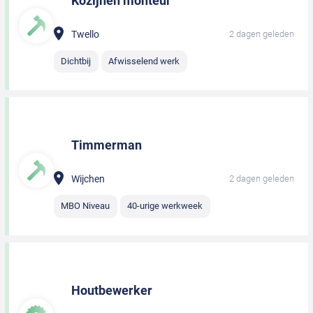
Kozijnen monteur
Twello
2 dagen geleden
Dichtbij
Afwisselend werk
Timmerman
Wijchen
2 dagen geleden
MBO Niveau
40-urige werkweek
Houtbewerker