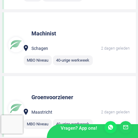
Machinist
Schagen
2 dagen geleden
MBO Niveau
40-urige werkweek
Groenvoorziener
Maastricht
2 dagen geleden
MBO Niveau
40-urige werkweek
Vragen? App ons!