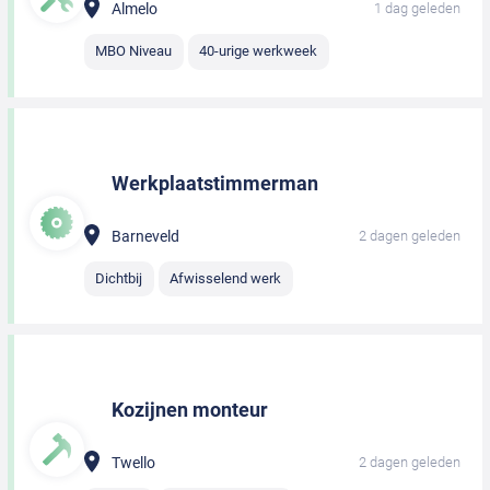
Almelo
1 dag geleden
MBO Niveau
40-urige werkweek
Werkplaatstimmerman
Barneveld
2 dagen geleden
Dichtbij
Afwisselend werk
Kozijnen monteur
Twello
2 dagen geleden