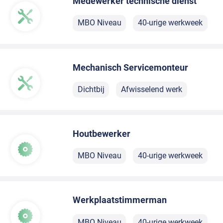
Medewerker technische dienst
MBO Niveau
40-urige werkweek
Mechanisch Servicemonteur
Dichtbij
Afwisselend werk
Houtbewerker
MBO Niveau
40-urige werkweek
Werkplaatstimmerman
MBO Niveau
40-urige werkweek