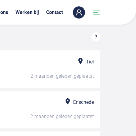
 ons
Werken bij
Contact
Tiel
2 maanden geleden
geplaatst
Enschede
2 maanden geleden
geplaatst