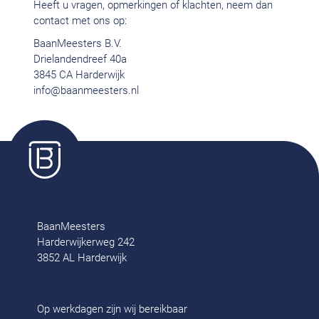
Heeft u vragen, opmerkingen of klachten, neem dan
contact met ons op:
BaanMeesters B.V.
Drielandendreef 40a
3845 CA Harderwijk
info@baanmeesters.nl
BaanMeesters
Harderwijkerweg 242
3852 AL Harderwijk
Op werkdagen zijn wij bereikbaar