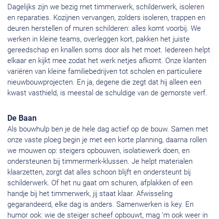
Dagelijks zijn we bezig met timmerwerk, schilderwerk, isoleren
en reparaties. Kozijnen vervangen, zolders isoleren, trappen en
deuren herstellen of muren schilderen: alles komt voorbij. We
werken in kleine teams, overleggen kort, pakken het juiste
gereedschap en knallen soms door als het moet. Iedereen helpt
elkaar en kijkt mee zodat het werk netjes afkomt. Onze klanten
variëren van kleine familiebedrijven tot scholen en particuliere
nieuwbouwprojecten. En ja, degene die zegt dat hij alleen een
kwast vasthield, is meestal de schuldige van de gemorste verf.
De Baan
Als bouwhulp ben je de hele dag actief op de bouw. Samen met
onze vaste ploeg begin je met een korte planning, daarna rollen
we mouwen op: steigers opbouwen, isolatiewerk doen, en
ondersteunen bij timmermerk-klussen. Je helpt materialen
klaarzetten, zorgt dat alles schoon blijft en ondersteunt bij
schilderwerk. Of het nu gaat om schuren, afplakken of een
handje bij het timmerwerk, jij staat klaar. Afwisseling
gegarandeerd, elke dag is anders. Samenwerken is key. En
humor ook: wie de steiger scheef opbouwt, mag ’m ook weer in