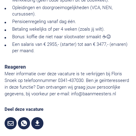
werkkleding (geen oude spullen uit de bouwkeet).
Opleidingen en doorgroeimogelijkheden (VCA, NEN,
cursussen).
Pensioenregeling vanaf dag één.
Betaling wekelijks of per 4 weken (zoals jij wilt).
Bonus: koffie die niet naar slootwater smaakt ☕😉
Een salaris van € 2955,- (starter) tot aan € 3477,- (ervaren)
per maand.
Reageren
Meer informatie over deze vacature is te verkrijgen bij Floris
Snoek op telefoonnummer 0341-437030. Ben je geïnteresseerd
in deze functie? Dan ontvangen wij graag jouw persoonlijke
gegevens, bij voorkeur per e-mail:
info@baanmeesters.nl
Deel deze vacature