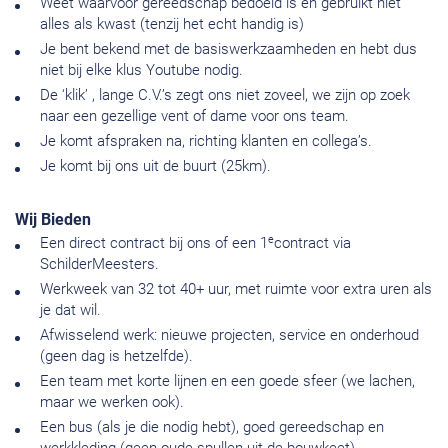
Weet waarvoor gereedschap bedoeld is en gebruikt niet
alles als kwast (tenzij het echt handig is)
Je bent bekend met de basiswerkzaamheden en hebt dus
niet bij elke klus Youtube nodig.
De ‘klik’ , lange C.V.’s zegt ons niet zoveel, we zijn op zoek
naar een gezellige vent of dame voor ons team.
Je komt afspraken na, richting klanten en collega’s.
Je komt bij ons uit de buurt (25km).
Wij Bieden
e
Een direct contract bij ons of een 1
contract via
SchilderMeesters.
Werkweek van 32 tot 40+ uur, met ruimte voor extra uren als
je dat wil.
Afwisselend werk: nieuwe projecten, service en onderhoud
(geen dag is hetzelfde).
Een team met korte lijnen en een goede sfeer (we lachen,
maar we werken ook).
Een bus (als je die nodig hebt), goed gereedschap en