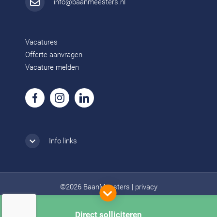
info@baanmeesters.nl
Vacatures
Offerte aanvragen
Vacature melden
Info links
©2026 BaanMeesters
|
privacy
Direct solliciteren