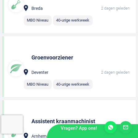
Breda
2 dagen geleden
MBO Niveau
40-urige werkweek
Groenvoorziener
Deventer
2 dagen geleden
MBO Niveau
40-urige werkweek
Assistent kraanmachinist
Vragen? App ons!
Arnhem
2 dagen geleden