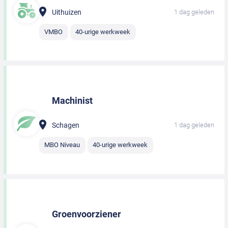
Uithuizen
1 dag geleden
VMBO
40-urige werkweek
Machinist
Schagen
1 dag geleden
MBO Niveau
40-urige werkweek
Groenvoorziener