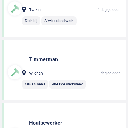
Twello
1 dag geleden
Dichtbij
Afwisselend werk
Timmerman
Wijchen
1 dag geleden
MBO Niveau
40-urige werkweek
Houtbewerker