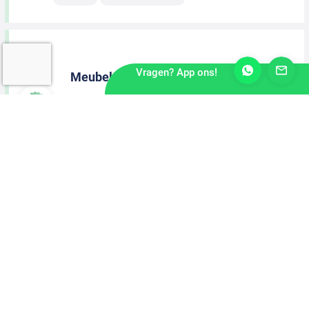
Vragen? App ons!
Meubelmaker
Meppel
2 dagen geleden
MBO Niveau
40-urige werkweek
Machinaal Houtbewerker
Raalte
2 dagen geleden
MBO Niveau
40-urige werkweek