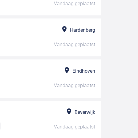
Vandaag
geplaatst
Hardenberg
Vandaag
geplaatst
Eindhoven
Vandaag
geplaatst
Beverwijk
Vandaag
geplaatst