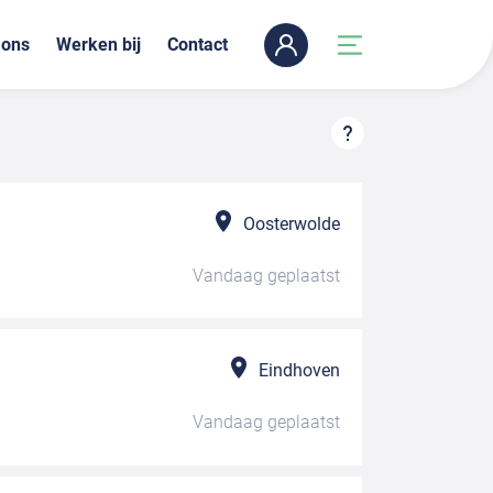
 ons
Werken bij
Contact
Oosterwolde
Vandaag
geplaatst
Eindhoven
Vandaag
geplaatst