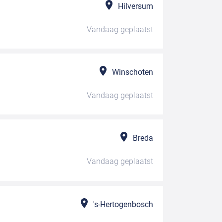
Hilversum
Vandaag
geplaatst
Winschoten
Vandaag
geplaatst
Breda
Vandaag
geplaatst
's-Hertogenbosch