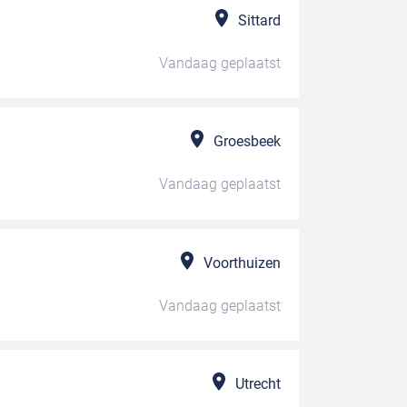
Sittard
Vandaag
geplaatst
Groesbeek
Vandaag
geplaatst
Voorthuizen
Vandaag
geplaatst
Utrecht