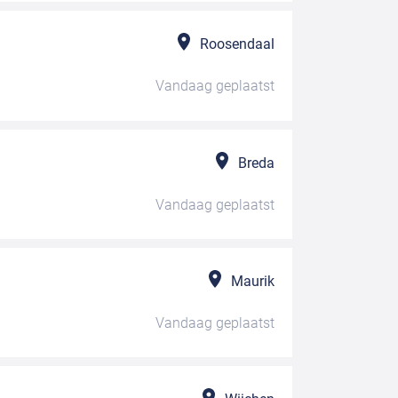
Roosendaal
Vandaag
geplaatst
Breda
Vandaag
geplaatst
Maurik
Vandaag
geplaatst