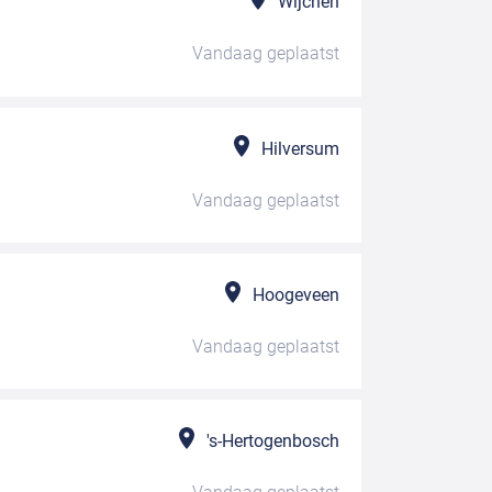
Wijchen
Vandaag
geplaatst
Hilversum
Vandaag
geplaatst
Hoogeveen
Vandaag
geplaatst
's-Hertogenbosch