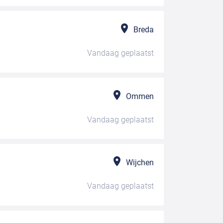
Breda
Vandaag
geplaatst
Ommen
Vandaag
geplaatst
Wijchen
Vandaag
geplaatst