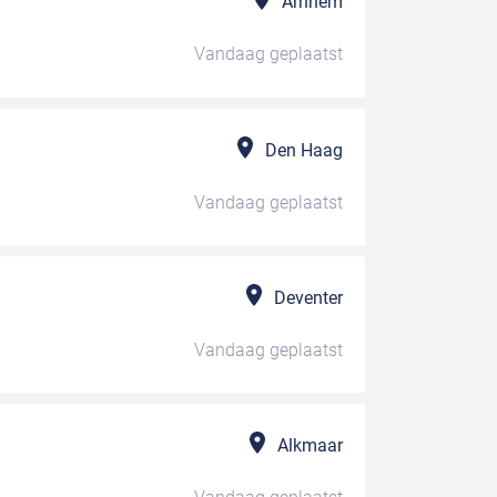
Arnhem
Vandaag
geplaatst
Den Haag
Vandaag
geplaatst
Deventer
Vandaag
geplaatst
Alkmaar