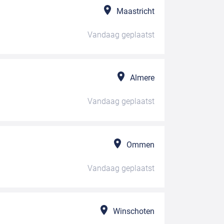
Maastricht
Vandaag
geplaatst
Almere
Vandaag
geplaatst
Ommen
Vandaag
geplaatst
Winschoten