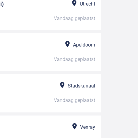
i)
Utrecht
Vandaag
geplaatst
Apeldoorn
Vandaag
geplaatst
Stadskanaal
Vandaag
geplaatst
Venray