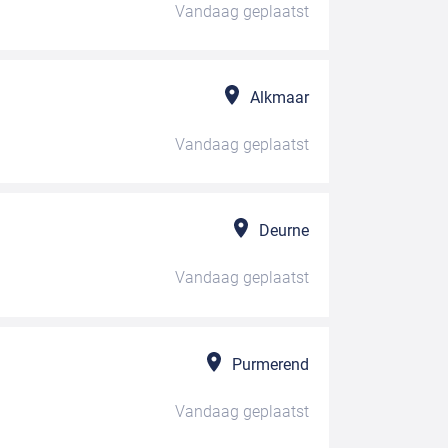
Vandaag
geplaatst
Alkmaar
Vandaag
geplaatst
Deurne
Vandaag
geplaatst
Purmerend
Vandaag
geplaatst