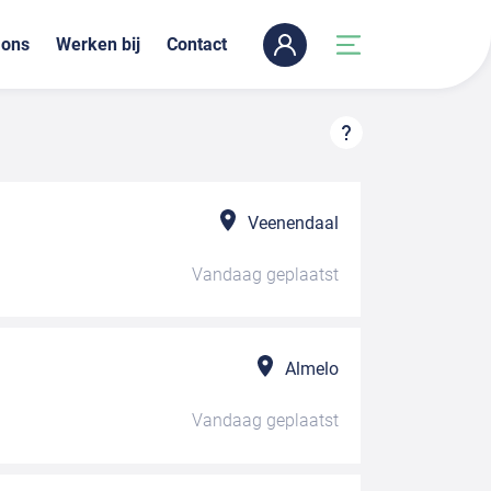
 ons
Werken bij
Contact
Veenendaal
Vandaag
geplaatst
Almelo
Vandaag
geplaatst