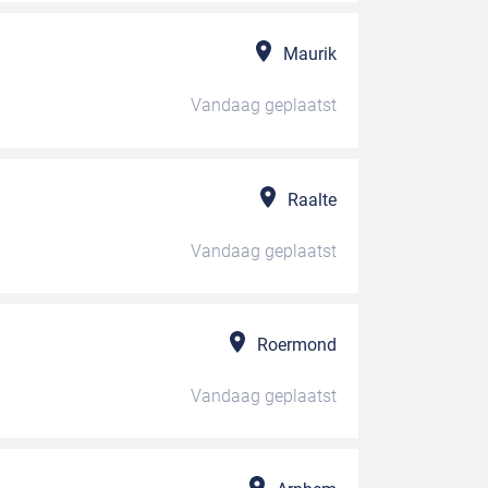
Maurik
Vandaag
geplaatst
Raalte
Vandaag
geplaatst
Roermond
Vandaag
geplaatst