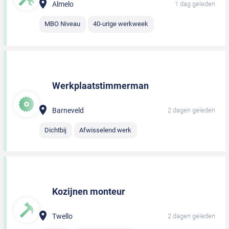
Almelo
1 dag geleden
MBO Niveau
40-urige werkweek
Werkplaatstimmerman
Barneveld
2 dagen geleden
Dichtbij
Afwisselend werk
Kozijnen monteur
Twello
2 dagen geleden