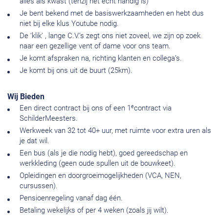
alles als kwast (tenzij het echt handig is)
Je bent bekend met de basiswerkzaamheden en hebt dus
niet bij elke klus Youtube nodig.
De ‘klik’ , lange C.V.’s zegt ons niet zoveel, we zijn op zoek
naar een gezellige vent of dame voor ons team.
Je komt afspraken na, richting klanten en collega’s.
Je komt bij ons uit de buurt (25km).
Wij Bieden
e
Een direct contract bij ons of een 1
contract via
SchilderMeesters.
Werkweek van 32 tot 40+ uur, met ruimte voor extra uren als
je dat wil.
Een bus (als je die nodig hebt), goed gereedschap en
werkkleding (geen oude spullen uit de bouwkeet).
Opleidingen en doorgroeimogelijkheden (VCA, NEN,
cursussen).
Pensioenregeling vanaf dag één.
Betaling wekelijks of per 4 weken (zoals jij wilt).