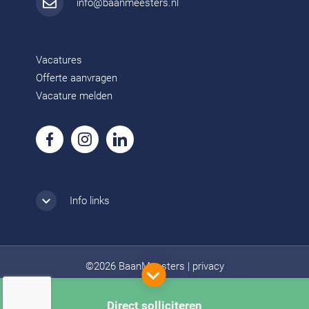
info@baanmeesters.nl
Vacatures
Offerte aanvragen
Vacature melden
Info links
©2026 BaanMeesters
|
privacy
Direct solliciteren