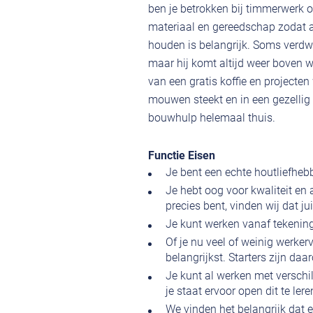
ben je betrokken bij timmerwerk o
materiaal en gereedschap zodat al
houden is belangrijk. Soms verdwi
maar hij komt altijd weer boven 
van een gratis koffie en projecten
mouwen steekt en in een gezellig
bouwhulp helemaal thuis.
Functie Eisen
Je bent een echte houtliefheb
Je hebt oog voor kwaliteit en
precies bent, vinden wij dat ju
Je kunt werken vanaf tekening,
Of je nu veel of weinig werker
belangrijkst. Starters zijn d
Je kunt al werken met versch
je staat ervoor open dit te ler
We vinden het belangrijk dat e