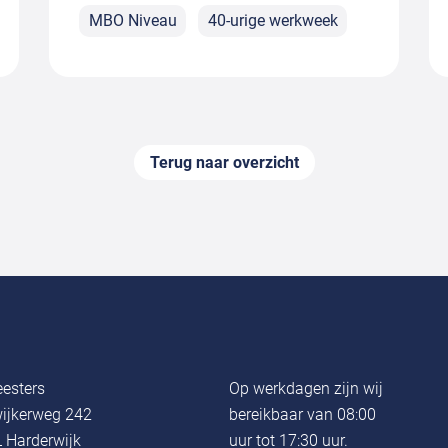
MBO Niveau
40-urige werkweek
Terug naar overzicht
esters
Op werkdagen zijn wij
ijkerweg 242
bereikbaar van 08:00
 Harderwijk
uur tot 17:30 uur.