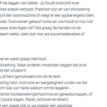
f het leggen van daken. Jij houdt overzicht over
les soepel verloopt. Praktisch zijn en van afwisseling
jnt een boormachine of vliegt er een spijker ergens heen,
water. Overwerken gebeurt soms en wie houdt er nou niet
 waar alles tegen zit? Wie graag de handen uit de
 team werkt, voelt zich hier als bouwmedewerker of
ber en werkt graag met hout.
 afwerking. Waar anderen misschien zeggen dat je te
ist een pluspunt.
 of bent gemotiveerd om dit te leren.
varing hebt: motivatie en leergierigheid vinden we het
aarom ook van harte welkom om te reageren.
illende houtbewerkingsmachines en gereedschappen, of
en (zoals zagen, frezen, schaven en boren).
r een goede klik is: we zoeken een gezellige,