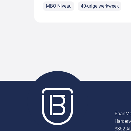
MBO Niveau
40-urige werkweek
BaanMe
Harderw
3852 AL