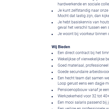
hardwerkende en sociale coll
Je kunt zelfstandig naar onze
Mocht dat lastig zijn, dan ki
Je hebt basiskennis van houts
geval het verschil tussen een 
Je woont bij voorkeur binnen 
Wij Bieden
Een direct contract bij het ti
Wekelijkse of vierwekelijkse b
Goed materiaal, professionee
Goede secundaire arbeidsvoorw
Een hecht team dat samen werkt
Loop gerust eens een dagje m
Pensioenopbouw vanaf je eer
Werkzekerheid voor 32 tot 40+
Een mooi salaris passend bij j
Een veilige en professionele w