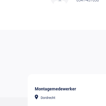
0341-437030
Montagemedewerker
Dordrecht