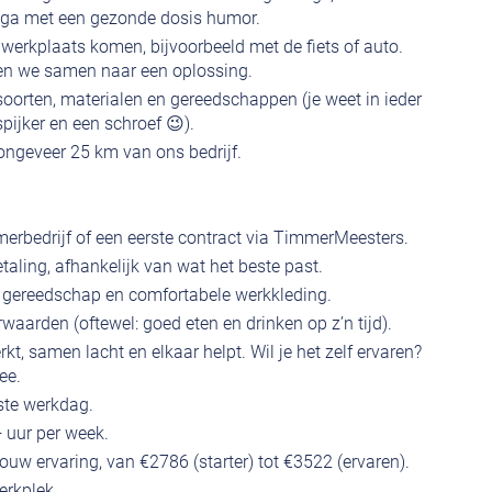
ega met een gezonde dosis humor.
 werkplaats komen, bijvoorbeeld met de fiets of auto.
jken we samen naar een oplossing.
oorten, materialen en gereedschappen (je weet in ieder
spijker en een schroef 😉).
ongeveer 25 km van ons bedrijf.
mmerbedrijf of een eerste contract via TimmerMeesters.
etaling, afhankelijk van wat het beste past.
l gereedschap en comfortabele werkkleding.
aarden (oftewel: goed eten en drinken op z’n tijd).
, samen lacht en elkaar helpt. Wil je het zelf ervaren?
ee.
ste werkdag.
 uur per week.
ouw ervaring, van €2786 (starter) tot €3522 (ervaren).
erkplek.