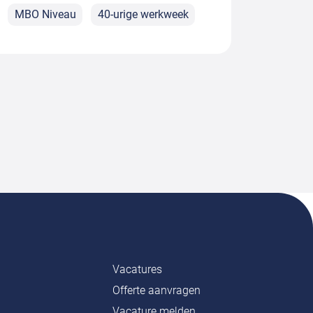
MBO Niveau
40-urige werkweek
Vacatures
Offerte aanvragen
Vacature melden