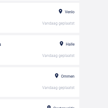
Venlo
Vandaag
geplaatst
s
Halle
Vandaag
geplaatst
Ommen
Vandaag
geplaatst