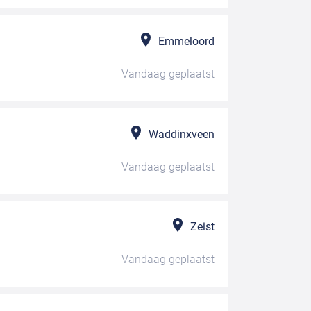
Emmeloord
Vandaag
geplaatst
Waddinxveen
Vandaag
geplaatst
Zeist
Vandaag
geplaatst