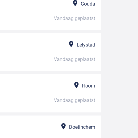
Gouda
Vandaag
geplaatst
Lelystad
Vandaag
geplaatst
Hoorn
Vandaag
geplaatst
Doetinchem