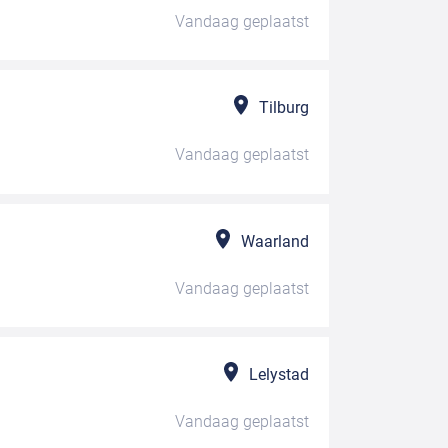
Vandaag
geplaatst
Tilburg
Vandaag
geplaatst
Waarland
Vandaag
geplaatst
Lelystad
Vandaag
geplaatst