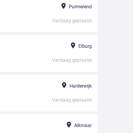
Purmerend
Vandaag
geplaatst
Elburg
Vandaag
geplaatst
Harderwijk
Vandaag
geplaatst
Alkmaar