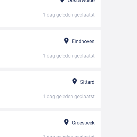
Oosterwolde
1 dag geleden
geplaatst
Eindhoven
1 dag geleden
geplaatst
Sittard
1 dag geleden
geplaatst
Groesbeek