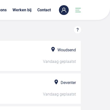
 ons
Werken bij
Contact
Woudsend
Vandaag
geplaatst
Deventer
Vandaag
geplaatst