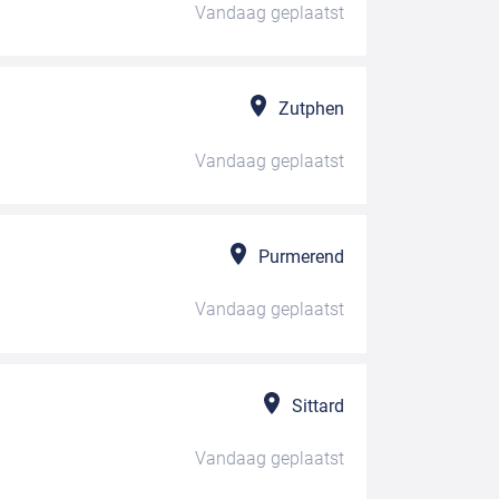
Vandaag
geplaatst
Zutphen
Vandaag
geplaatst
Purmerend
Vandaag
geplaatst
Sittard
Vandaag
geplaatst