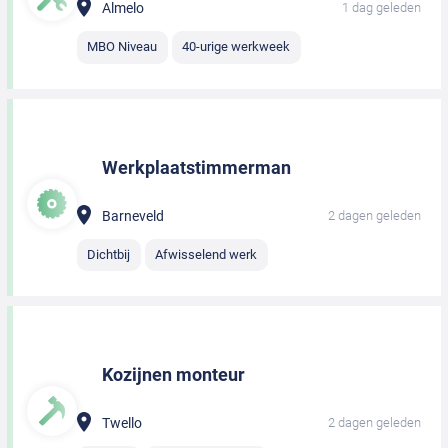
Almelo
1 dag geleden
MBO Niveau
40-urige werkweek
Werkplaatstimmerman
Barneveld
2 dagen geleden
Dichtbij
Afwisselend werk
Kozijnen monteur
Twello
2 dagen geleden