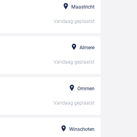
Maastricht
Vandaag
geplaatst
Almere
Vandaag
geplaatst
Ommen
Vandaag
geplaatst
Winschoten