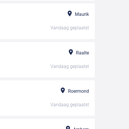
Maurik
Vandaag
geplaatst
Raalte
Vandaag
geplaatst
Roermond
Vandaag
geplaatst