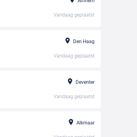
Arnhem
Vandaag
geplaatst
Den Haag
Vandaag
geplaatst
Deventer
Vandaag
geplaatst
Alkmaar