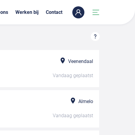
 ons
Werken bij
Contact
Veenendaal
Vandaag
geplaatst
Almelo
Vandaag
geplaatst