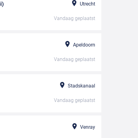
i)
Utrecht
Vandaag
geplaatst
Apeldoorn
Vandaag
geplaatst
Stadskanaal
Vandaag
geplaatst
Venray