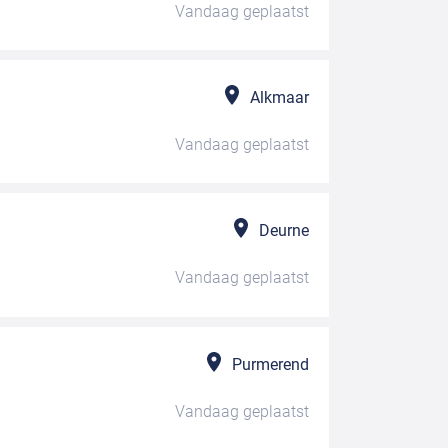
Vandaag
geplaatst
Alkmaar
Vandaag
geplaatst
Deurne
Vandaag
geplaatst
Purmerend
Vandaag
geplaatst