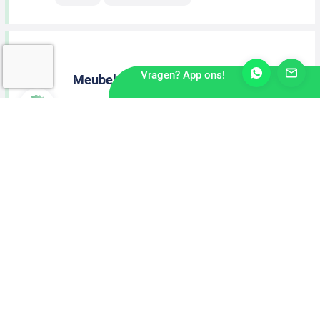
Vragen? App ons!
Meubelmaker
Meppel
2 dagen geleden
MBO Niveau
40-urige werkweek
Machinaal Houtbewerker
Raalte
2 dagen geleden
MBO Niveau
40-urige werkweek