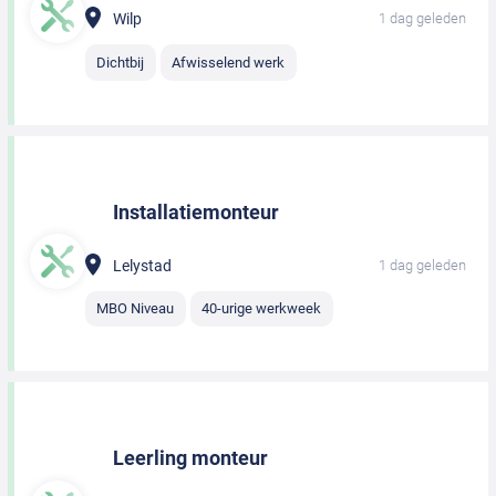
Wilp
1 dag geleden
Dichtbij
Afwisselend werk
Installatiemonteur
Lelystad
1 dag geleden
MBO Niveau
40-urige werkweek
Leerling monteur