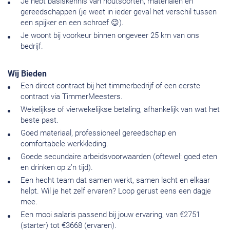
Je hebt basiskennis van houtsoorten, materialen en
gereedschappen (je weet in ieder geval het verschil tussen
een spijker en een schroef 😉).
Je woont bij voorkeur binnen ongeveer 25 km van ons
bedrijf.
Wij Bieden
Een direct contract bij het timmerbedrijf of een eerste
contract via TimmerMeesters.
Wekelijkse of vierwekelijkse betaling, afhankelijk van wat het
beste past.
Goed materiaal, professioneel gereedschap en
comfortabele werkkleding.
Goede secundaire arbeidsvoorwaarden (oftewel: goed eten
en drinken op z’n tijd).
Een hecht team dat samen werkt, samen lacht en elkaar
helpt. Wil je het zelf ervaren? Loop gerust eens een dagje
mee.
Een mooi salaris passend bij jouw ervaring, van €2751
(starter) tot €3668 (ervaren).