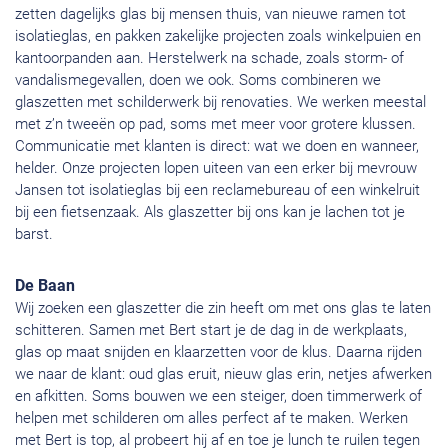
zetten dagelijks glas bij mensen thuis, van nieuwe ramen tot
isolatieglas, en pakken zakelijke projecten zoals winkelpuien en
kantoorpanden aan. Herstelwerk na schade, zoals storm- of
vandalismegevallen, doen we ook. Soms combineren we
glaszetten met schilderwerk bij renovaties. We werken meestal
met z’n tweeën op pad, soms met meer voor grotere klussen.
Communicatie met klanten is direct: wat we doen en wanneer,
helder. Onze projecten lopen uiteen van een erker bij mevrouw
Jansen tot isolatieglas bij een reclamebureau of een winkelruit
bij een fietsenzaak. Als glaszetter bij ons kan je lachen tot je
barst.
De Baan
Wij zoeken een glaszetter die zin heeft om met ons glas te laten
schitteren. Samen met Bert start je de dag in de werkplaats,
glas op maat snijden en klaarzetten voor de klus. Daarna rijden
we naar de klant: oud glas eruit, nieuw glas erin, netjes afwerken
en afkitten. Soms bouwen we een steiger, doen timmerwerk of
helpen met schilderen om alles perfect af te maken. Werken
met Bert is top, al probeert hij af en toe je lunch te ruilen tegen