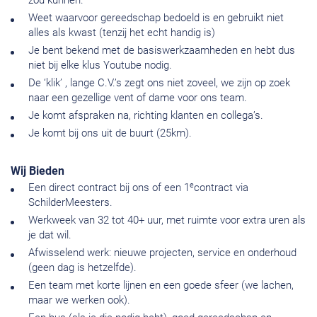
zou kunnen.
Weet waarvoor gereedschap bedoeld is en gebruikt niet
alles als kwast (tenzij het echt handig is)
Je bent bekend met de basiswerkzaamheden en hebt dus
niet bij elke klus Youtube nodig.
De ‘klik’ , lange C.V.’s zegt ons niet zoveel, we zijn op zoek
naar een gezellige vent of dame voor ons team.
Je komt afspraken na, richting klanten en collega’s.
Je komt bij ons uit de buurt (25km).
Wij Bieden
e
Een direct contract bij ons of een 1
contract via
SchilderMeesters.
Werkweek van 32 tot 40+ uur, met ruimte voor extra uren als
je dat wil.
Afwisselend werk: nieuwe projecten, service en onderhoud
(geen dag is hetzelfde).
Een team met korte lijnen en een goede sfeer (we lachen,
maar we werken ook).