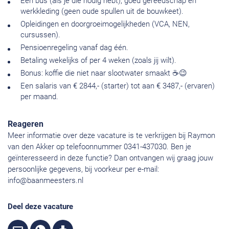
Een bus (als je die nodig hebt), goed gereedschap en
werkkleding (geen oude spullen uit de bouwkeet).
Opleidingen en doorgroeimogelijkheden (VCA, NEN,
cursussen).
Pensioenregeling vanaf dag één.
Betaling wekelijks of per 4 weken (zoals jij wilt).
Bonus: koffie die niet naar slootwater smaakt ☕😉
Een salaris van € 2844,- (starter) tot aan € 3487,- (ervaren)
per maand.
Reageren
Meer informatie over deze vacature is te verkrijgen bij Raymon
van den Akker op telefoonnummer 0341-437030. Ben je
geïnteresseerd in deze functie? Dan ontvangen wij graag jouw
persoonlijke gegevens, bij voorkeur per e-mail:
info@baanmeesters.nl
Deel deze vacature