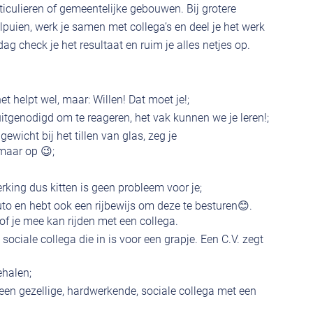
articulieren of gemeentelijke gebouwen. Bij grotere
lpuien, werk je samen met collega’s en deel je het werk
ag check je het resultaat en ruim je alles netjes op.
 het helpt wel, maar: Willen! Dat moet je!;
tgenodigd om te reageren, het vak kunnen we je leren!;
gewicht bij het tillen van glas, zeg je
aar op 😉;
rking dus kitten is geen probleem voor je;
uto en hebt ook een rijbewijs om deze te besturen😊.
of je mee kan rijden met een collega.
ciale collega die in is voor een grapje. Een C.V. zegt
ehalen;
r een gezellige, hardwerkende, sociale collega met een