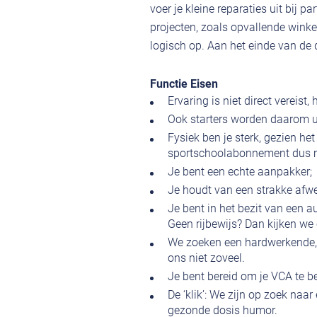
voer je kleine reparaties uit bij p
projecten, zoals opvallende winke
logisch op. Aan het einde van de d
Functie Eisen
Ervaring is niet direct vereist,
Ook starters worden daarom ui
Fysiek ben je sterk, gezien het 
sportschoolabonnement dus m
Je bent een echte aanpakker;
Je houdt van een strakke afwe
Je bent in het bezit van een a
Geen rijbewijs? Dan kijken we 
We zoeken een hardwerkende, so
ons niet zoveel.
Je bent bereid om je VCA te b
De ‘klik’: We zijn op zoek naa
gezonde dosis humor.