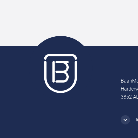
BaanMe
Harderw
3852 AL
I