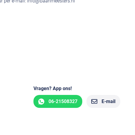
r per e-mail:
info@baanmeesters.nl
Vragen? App ons!
06-21508327
E-mail