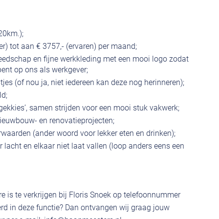
20km.);
ter) tot aan € 3757,- (ervaren) per maand;
reedschap en fijne werkkleding met een mooi logo zodat
 bent op ons als werkgever;
tjes (of nou ja, niet iedereen kan deze nog herinneren);
ld;
‘gekkies’, samen strijden voor een mooi stuk vakwerk;
 nieuwbouw- en renovatieprojecten;
waarden (ander woord voor lekker eten en drinken);
 lacht en elkaar niet laat vallen (loop anders eens een
e is te verkrijgen bij Floris Snoek op telefoonnummer
rd in deze functie? Dan ontvangen wij graag jouw