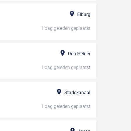
Elburg
1 dag geleden
geplaatst
Den Helder
1 dag geleden
geplaatst
Stadskanaal
1 dag geleden
geplaatst