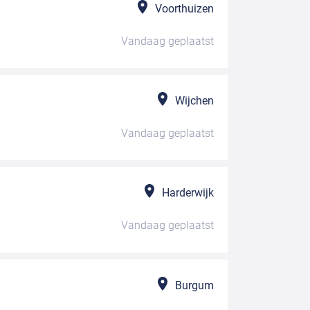
Voorthuizen
Vandaag
geplaatst
Wijchen
Vandaag
geplaatst
Harderwijk
Vandaag
geplaatst
Burgum