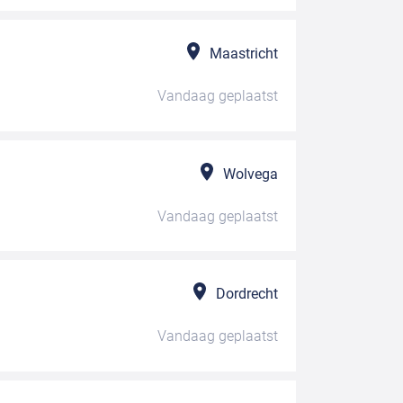
Maastricht
Vandaag
geplaatst
Wolvega
Vandaag
geplaatst
Dordrecht
Vandaag
geplaatst