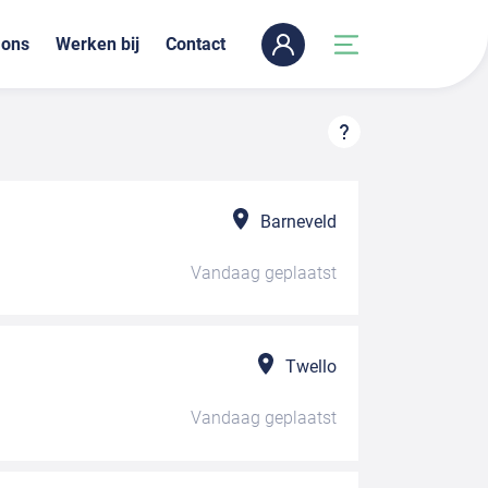
 ons
Werken bij
Contact
Barneveld
Vandaag
geplaatst
Twello
Vandaag
geplaatst