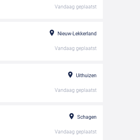
Vandaag
geplaatst
Nieuw-Lekkerland
Vandaag
geplaatst
Uithuizen
Vandaag
geplaatst
Schagen
Vandaag
geplaatst