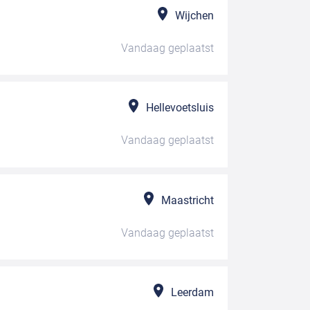
Wijchen
Vandaag
geplaatst
Hellevoetsluis
Vandaag
geplaatst
Maastricht
Vandaag
geplaatst
Leerdam