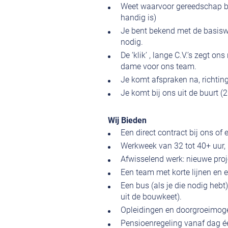
Weet waarvoor gereedschap bedo
handig is)
Je bent bekend met de basisw
nodig.
De ‘klik’ , lange C.V.’s zegt on
dame voor ons team.
Je komt afspraken na, richting
Je komt bij ons uit de buurt (
Wij Bieden
Een direct contract bij ons of 
Werkweek van 32 tot 40+ uur, m
Afwisselend werk: nieuwe proj
Een team met korte lijnen en 
Een bus (als je die nodig heb
uit de bouwkeet).
Opleidingen en doorgroeimoge
Pensioenregeling vanaf dag é