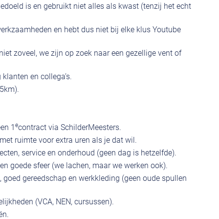
eld is en gebruikt niet alles als kwast (tenzij het echt
erkzaamheden en hebt dus niet bij elke klus Youtube
s niet zoveel, we zijn op zoek naar een gezellige vent of
 klanten en collega’s.
25km).
e
een 1
contract via SchilderMeesters.
et ruimte voor extra uren als je dat wil.
ecten, service en onderhoud (geen dag is hetzelfde).
een goede sfeer (we lachen, maar we werken ook).
t), goed gereedschap en werkkleding (geen oude spullen
lijkheden (VCA, NEN, cursussen).
én.