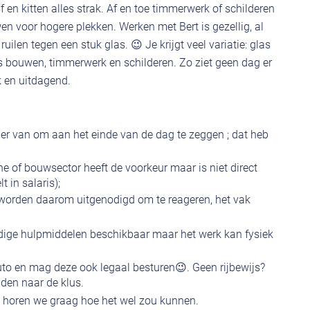
 en kitten alles strak. Af en toe timmerwerk of schilderen
en voor hogere plekken. Werken met Bert is gezellig, al
ruilen tegen een stuk glas. 😉 Je krijgt veel variatie: glas
ers bouwen, timmerwerk en schilderen. Zo ziet geen dag er
uk en uitdagend.
 er van om aan het einde van de dag te zeggen ; dat heb
he of bouwsector heeft de voorkeur maar is niet direct
t in salaris);
s worden daarom uitgenodigd om te reageren, het vak
 nodige hulpmiddelen beschikbaar maar het werk kan fysiek
auto en mag deze ook legaal besturen😉. Geen rijbewijs?
jden naar de klus.
an horen we graag hoe het wel zou kunnen.