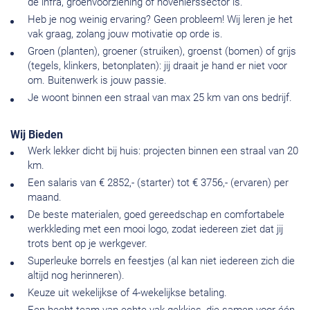
de infra, groenvoorziening of hovenierssector is.
Heb je nog weinig ervaring? Geen probleem! Wij leren je het
vak graag, zolang jouw motivatie op orde is.
Groen (planten), groener (struiken), groenst (bomen) of grijs
(tegels, klinkers, betonplaten): jij draait je hand er niet voor
om. Buitenwerk is jouw passie.
Je woont binnen een straal van max 25 km van ons bedrijf.
Wij Bieden
Werk lekker dicht bij huis: projecten binnen een straal van 20
km.
Een salaris van € 2852,- (starter) tot € 3756,- (ervaren) per
maand.
De beste materialen, goed gereedschap en comfortabele
werkkleding met een mooi logo, zodat iedereen ziet dat jij
trots bent op je werkgever.
Superleuke borrels en feestjes (al kan niet iedereen zich die
altijd nog herinneren).
Keuze uit wekelijkse of 4-wekelijkse betaling.