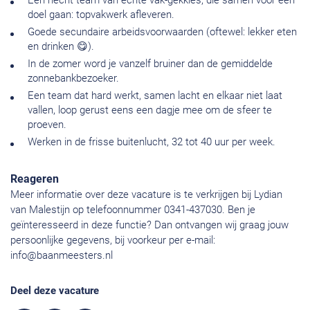
Een hecht team van echte vak-gekkies, die samen voor één
doel gaan: topvakwerk afleveren.
Goede secundaire arbeidsvoorwaarden (oftewel: lekker eten
en drinken 😋).
In de zomer word je vanzelf bruiner dan de gemiddelde
zonnebankbezoeker.
Een team dat hard werkt, samen lacht en elkaar niet laat
vallen, loop gerust eens een dagje mee om de sfeer te
proeven.
Werken in de frisse buitenlucht, 32 tot 40 uur per week.
Reageren
Meer informatie over deze vacature is te verkrijgen bij Lydian
van Malestijn op telefoonnummer 0341-437030. Ben je
geïnteresseerd in deze functie? Dan ontvangen wij graag jouw
persoonlijke gegevens, bij voorkeur per e-mail:
info@baanmeesters.nl
Deel deze vacature