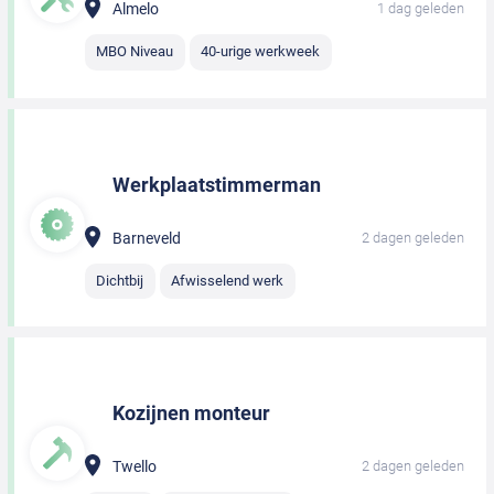
Almelo
1 dag geleden
MBO Niveau
40-urige werkweek
Werkplaatstimmerman
Barneveld
2 dagen geleden
Dichtbij
Afwisselend werk
Kozijnen monteur
Twello
2 dagen geleden