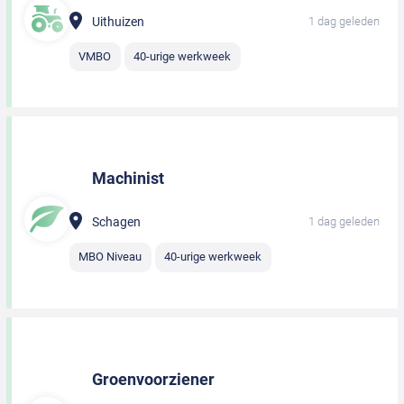
Uithuizen
1 dag geleden
VMBO
40-urige werkweek
Machinist
Schagen
1 dag geleden
MBO Niveau
40-urige werkweek
Groenvoorziener