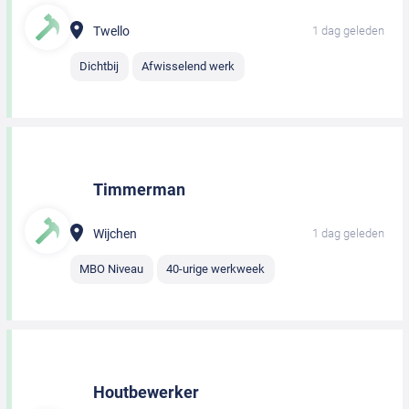
Twello
1 dag geleden
Dichtbij
Afwisselend werk
Timmerman
Wijchen
1 dag geleden
MBO Niveau
40-urige werkweek
Houtbewerker