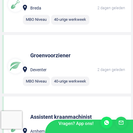
Breda
2 dagen geleden
MBO Niveau
40-urige werkweek
Groenvoorziener
Deventer
2 dagen geleden
MBO Niveau
40-urige werkweek
Assistent kraanmachinist
Vragen? App ons!
Arnhem
2 dagen geleden