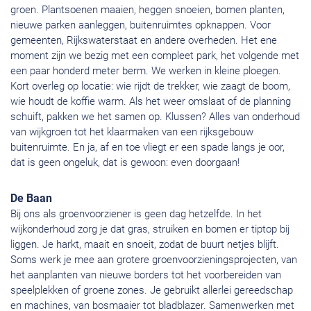
groen. Plantsoenen maaien, heggen snoeien, bomen planten,
nieuwe parken aanleggen, buitenruimtes opknappen. Voor
gemeenten, Rijkswaterstaat en andere overheden. Het ene
moment zijn we bezig met een compleet park, het volgende met
een paar honderd meter berm. We werken in kleine ploegen.
Kort overleg op locatie: wie rijdt de trekker, wie zaagt de boom,
wie houdt de koffie warm. Als het weer omslaat of de planning
schuift, pakken we het samen op. Klussen? Alles van onderhoud
van wijkgroen tot het klaarmaken van een rijksgebouw
buitenruimte. En ja, af en toe vliegt er een spade langs je oor,
dat is geen ongeluk, dat is gewoon: even doorgaan!
De Baan
Bij ons als groenvoorziener is geen dag hetzelfde. In het
wijkonderhoud zorg je dat gras, struiken en bomen er tiptop bij
liggen. Je harkt, maait en snoeit, zodat de buurt netjes blijft.
Soms werk je mee aan grotere groenvoorzieningsprojecten, van
het aanplanten van nieuwe borders tot het voorbereiden van
speelplekken of groene zones. Je gebruikt allerlei gereedschap
en machines, van bosmaaier tot bladblazer. Samenwerken met