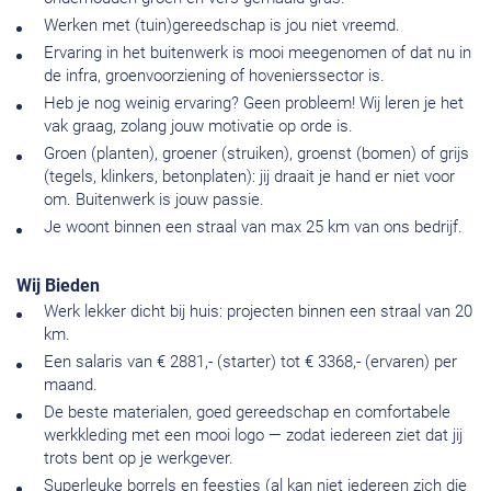
Werken met (tuin)gereedschap is jou niet vreemd.
Ervaring in het buitenwerk is mooi meegenomen of dat nu in
de infra, groenvoorziening of hovenierssector is.
Heb je nog weinig ervaring? Geen probleem! Wij leren je het
vak graag, zolang jouw motivatie op orde is.
Groen (planten), groener (struiken), groenst (bomen) of grijs
(tegels, klinkers, betonplaten): jij draait je hand er niet voor
om. Buitenwerk is jouw passie.
Je woont binnen een straal van max 25 km van ons bedrijf.
Wij Bieden
Werk lekker dicht bij huis: projecten binnen een straal van 20
km.
Een salaris van € 2881,- (starter) tot € 3368,- (ervaren) per
maand.
De beste materialen, goed gereedschap en comfortabele
werkkleding met een mooi logo — zodat iedereen ziet dat jij
trots bent op je werkgever.
Superleuke borrels en feestjes (al kan niet iedereen zich die