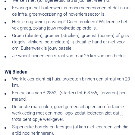
Werken met (tuin)gereedschap is jou niet vreemd.
Ervaring in het buitenwerk is mooi meegenomen of dat nu in
de infra, groenvoorziening of hovenierssector is.
Heb je nog weinig ervaring? Geen probleem! Wij leren je het
vak graag, zolang jouw motivatie op orde is.
Groen (planten), groener (struiken), groenst (bomen) of grijs
(tegels, klinkers, betonplaten): jij draait je hand er niet voor
om. Buitenwerk is jouw passie.
Je woont binnen een straal van max 25 km van ons bedrijf.
Wij Bieden
Werk lekker dicht bij huis: projecten binnen een straal van 20
km.
Een salaris van € 2852,- (starter) tot € 3756,- (ervaren) per
maand.
De beste materialen, goed gereedschap en comfortabele
werkkleding met een mooi logo, zodat iedereen ziet dat jij
trots bent op je werkgever.
Superleuke borrels en feestjes (al kan niet iedereen zich die
altijd nog herinneren).