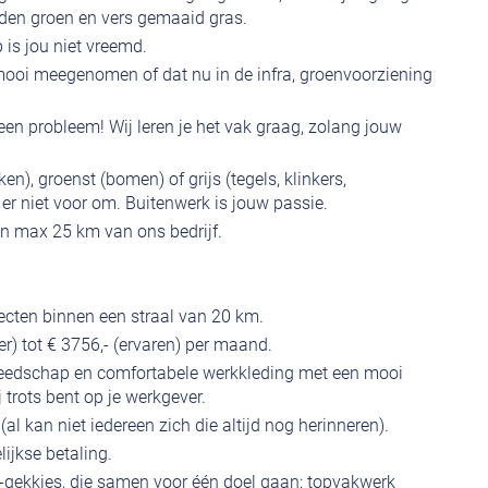
uden groen en vers gemaaid gras.
is jou niet vreemd.
 mooi meegenomen of dat nu in de infra, groenvoorziening
een probleem! Wij leren je het vak graag, zolang jouw
ken), groenst (bomen) of grijs (tegels, klinkers,
d er niet voor om. Buitenwerk is jouw passie.
an max 25 km van ons bedrijf.
ojecten binnen een straal van 20 km.
er) tot € 3756,- (ervaren) per maand.
reedschap en comfortabele werkkleding met een mooi
j trots bent op je werkgever.
(al kan niet iedereen zich die altijd nog herinneren).
lijkse betaling.
-gekkies, die samen voor één doel gaan: topvakwerk