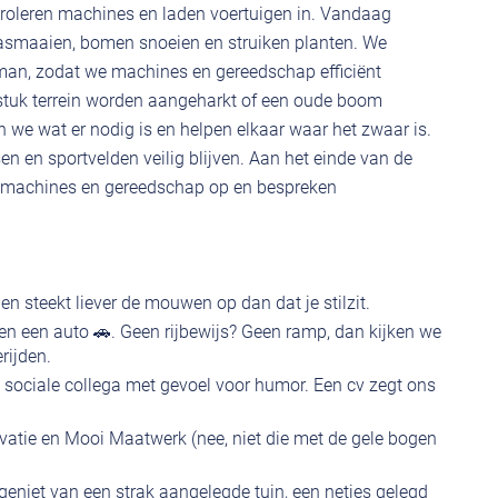
ntroleren machines en laden voertuigen in. Vandaag
rasmaaien, bomen snoeien en struiken planten. We
 man, zodat we machines en gereedschap efficiënt
stuk terrein worden aangeharkt of een oude boom
 we wat er nodig is en helpen elkaar waar het zwaar is.
n en sportvelden veilig blijven. Aan het einde van de
 machines en gereedschap op en bespreken
n steekt liever de mouwen op dan dat je stilzit.
 en een auto 🚗. Geen rijbewijs? Geen ramp, dan kijken we
rijden.
sociale collega met gevoel voor humor. Een cv zegt ons
ivatie en Mooi Maatwerk (nee, niet die met de gele bogen
geniet van een strak aangelegde tuin, een netjes gelegd