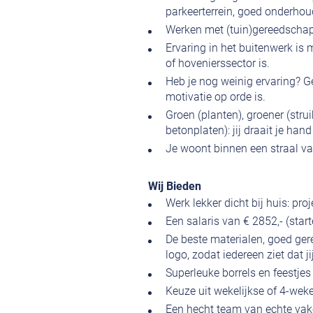
parkeerterrein, goed onderho
Werken met (tuin)gereedschap 
Ervaring in het buitenwerk is
of hovenierssector is.
Heb je nog weinig ervaring? G
motivatie op orde is.
Groen (planten), groener (strui
betonplaten): jij draait je han
Je woont binnen een straal v
Wij Bieden
Werk lekker dicht bij huis: pr
Een salaris van € 2852,- (start
De beste materialen, goed ge
logo, zodat iedereen ziet dat ji
Superleuke borrels en feestjes 
Keuze uit wekelijkse of 4-weke
Een hecht team van echte vak