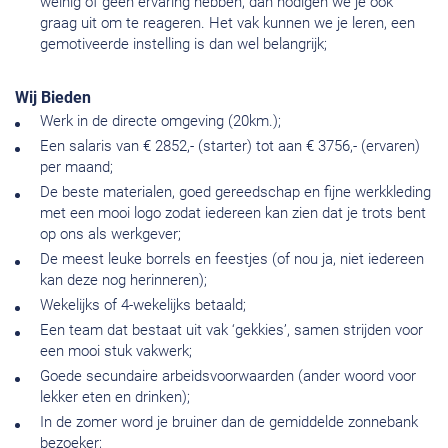
weinig of geen ervaring hebben, dan nodigen we je ook
graag uit om te reageren. Het vak kunnen we je leren, een
gemotiveerde instelling is dan wel belangrijk;
Wij Bieden
Werk in de directe omgeving (20km.);
Een salaris van € 2852,- (starter) tot aan € 3756,- (ervaren)
per maand;
De beste materialen, goed gereedschap en fijne werkkleding
met een mooi logo zodat iedereen kan zien dat je trots bent
op ons als werkgever;
De meest leuke borrels en feestjes (of nou ja, niet iedereen
kan deze nog herinneren);
Wekelijks of 4-wekelijks betaald;
Een team dat bestaat uit vak ‘gekkies’, samen strijden voor
een mooi stuk vakwerk;
Goede secundaire arbeidsvoorwaarden (ander woord voor
lekker eten en drinken);
In de zomer word je bruiner dan de gemiddelde zonnebank
bezoeker;