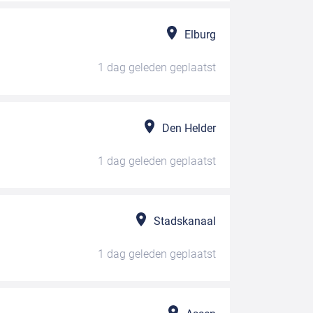
Elburg
1 dag geleden
geplaatst
Den Helder
1 dag geleden
geplaatst
Stadskanaal
1 dag geleden
geplaatst