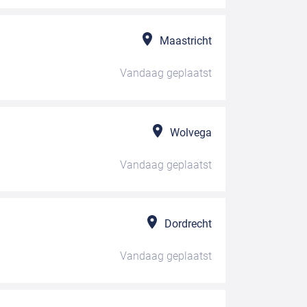
Maastricht
Vandaag
geplaatst
Wolvega
Vandaag
geplaatst
Dordrecht
Vandaag
geplaatst