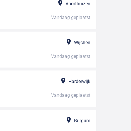
Voorthuizen
Vandaag
geplaatst
Wijchen
Vandaag
geplaatst
Harderwijk
Vandaag
geplaatst
Burgum