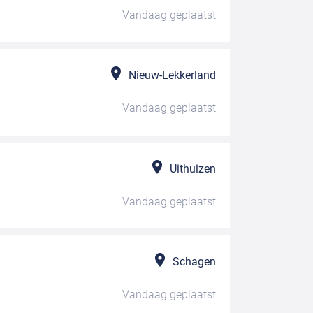
Vandaag
geplaatst
Nieuw-Lekkerland
Vandaag
geplaatst
Uithuizen
Vandaag
geplaatst
Schagen
Vandaag
geplaatst