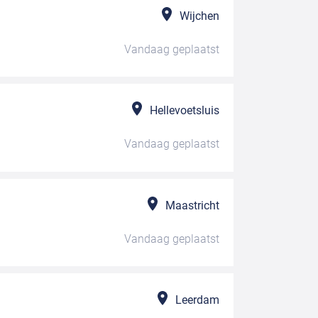
Wijchen
Vandaag
geplaatst
Hellevoetsluis
Vandaag
geplaatst
Maastricht
Vandaag
geplaatst
Leerdam