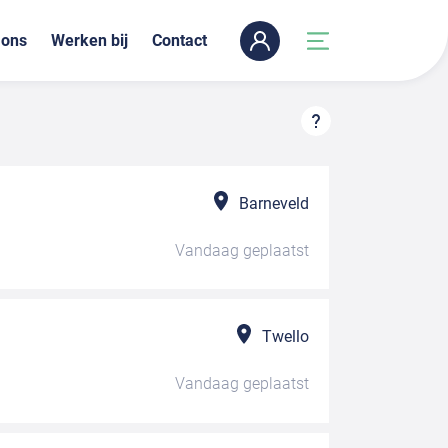
 ons
Werken bij
Contact
Barneveld
Vandaag
geplaatst
Twello
Vandaag
geplaatst