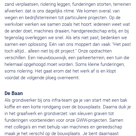
zand verplaatsen, riolering leggen, funderingen storten, terreinen
afwerken: dat is ons dagelijks ritme. We komen overal, van
wegen en bedrijfsterreinen tot particuliere projecten. Op de
werkvloer werken we samen zoals het hoort: iedereen weet wat
de ander doet, machines draaien, handgereedschap erbij, en bij
tegenslag overleggen we snel. Als iets niet past, bedenken we
samen een oplossing. Eén van ons moppert dan vaak: “Het past
toch altijd… alleen niet bij dit project.” Onze opdrachten
verschillen. Een nieuwbouwwijk, een parkeerterrein, een tuin die
helemaal opgehoogd moet worden. Soms kleine funderingen,
soms riolering. Het gaat erom dat het werk af is en klopt
voordat de volgende ploeg overneemt.
De Baan
Als grondwerker bij ons infra-team ga je van start met een bak
koffie en een korte rondgang over de bouwplaats. Daarna duik je
in het graafwerk en grondverzet: van sleuven graven tot
funderingen voorbereiden voor onze GWW-projecten. Samen
met collega’s en met behulp van machines en gereedschap
maak je het verschil op de bouwplaats. Je bent daarnaast