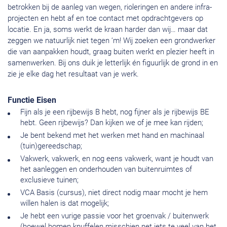
betrokken bij de aanleg van wegen, rioleringen en andere infra-
projecten en hebt af en toe contact met opdrachtgevers op
locatie. En ja, soms werkt de kraan harder dan wij… maar dat
zeggen we natuurlijk niet tegen ‘m! Wij zoeken een grondwerker
die van aanpakken houdt, graag buiten werkt en plezier heeft in
samenwerken. Bij ons duik je letterlijk én figuurlijk de grond in en
zie je elke dag het resultaat van je werk.
Functie Eisen
Fijn als je een rijbewijs B hebt, nog fijner als je rijbewijs BE
hebt. Geen rijbewijs? Dan kijken we of je mee kan rijden;
Je bent bekend met het werken met hand en machinaal
(tuin)gereedschap;
Vakwerk, vakwerk, en nog eens vakwerk, want je houdt van
het aanleggen en onderhouden van buitenruimtes of
exclusieve tuinen;
VCA Basis (cursus), niet direct nodig maar mocht je hem
willen halen is dat mogelijk;
Je hebt een vurige passie voor het groenvak / buitenwerk
(hoewel bomen knuffelen misschien net iets te veel van het