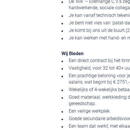
De ‘klik’ – Ellenlange C.V.’s z
hardwerkende, sociale colleg
Je kan vanaf technisch tekenin
Je bent niet vies van ‘patat-d
Je komt bij ons uit de buurt (
Je kan werken met hand- en 
Wij Bieden
Een direct contract bij het ti
Vastigheid, voor 32 tot 40+ uu
Een prachtige beloning voor j
salaris, wat begint bij € 2751,
Wekelijks of 4-wekelijks betaa
Goed materiaal, werkkleding die
gereedschap.
Een veilige werkplek.
Goede secundaire arbeidsvoor
Een team dat werkt, met elkaar