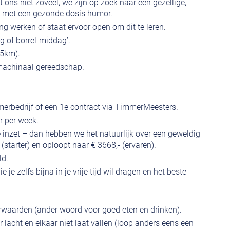
egt ons niet zoveel, we zijn op zoek naar een gezellige,
a met een gezonde dosis humor.
g werken of staat ervoor open om dit te leren.
ag of borrel-middag’.
25km).
machinaal gereedschap.
mmerbedrijf of een 1e contract via TimmerMeesters.
r per week.
e inzet – dan hebben we het natuurlijk over een geweldig
- (starter) en oploopt naar € 3668,- (ervaren).
ld.
 je zelfs bijna in je vrije tijd wil dragen en het beste
waarden (ander woord voor goed eten en drinken).
 lacht en elkaar niet laat vallen (loop anders eens een