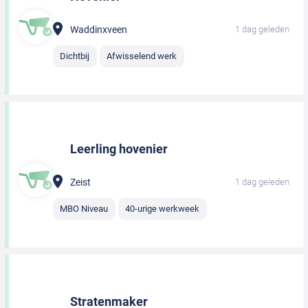
Waddinxveen
1 dag geleden
Dichtbij
Afwisselend werk
Leerling hovenier
Zeist
1 dag geleden
MBO Niveau
40-urige werkweek
Stratenmaker