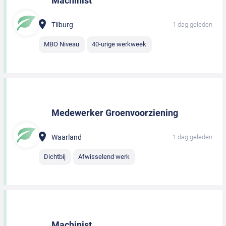
Machinist
Tilburg
1 dag geleden
MBO Niveau
40-urige werkweek
Medewerker Groenvoorziening
Waarland
1 dag geleden
Dichtbij
Afwisselend werk
Machinist