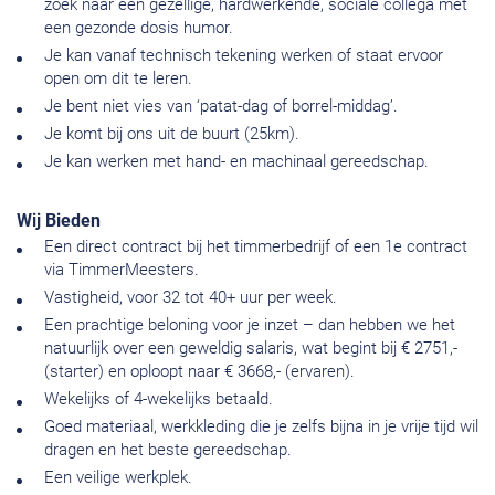
zoek naar een gezellige, hardwerkende, sociale collega met
een gezonde dosis humor.
Je kan vanaf technisch tekening werken of staat ervoor
open om dit te leren.
Je bent niet vies van ‘patat-dag of borrel-middag’.
Je komt bij ons uit de buurt (25km).
Je kan werken met hand- en machinaal gereedschap.
Wij Bieden
Een direct contract bij het timmerbedrijf of een 1e contract
via TimmerMeesters.
Vastigheid, voor 32 tot 40+ uur per week.
Een prachtige beloning voor je inzet – dan hebben we het
natuurlijk over een geweldig salaris, wat begint bij € 2751,-
(starter) en oploopt naar € 3668,- (ervaren).
Wekelijks of 4-wekelijks betaald.
Goed materiaal, werkkleding die je zelfs bijna in je vrije tijd wil
dragen en het beste gereedschap.
Een veilige werkplek.