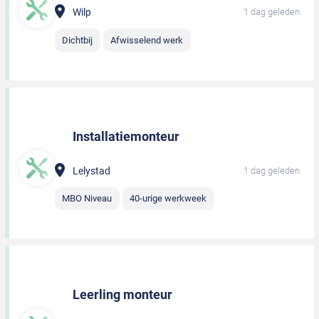
Wilp
1 dag geleden
Dichtbij
Afwisselend werk
Installatiemonteur
Lelystad
1 dag geleden
MBO Niveau
40-urige werkweek
Leerling monteur