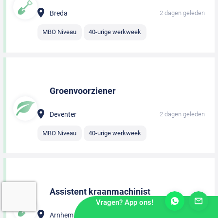
Breda
2 dagen geleden
MBO Niveau
40-urige werkweek
Groenvoorziener
Deventer
2 dagen geleden
MBO Niveau
40-urige werkweek
Assistent kraanmachinist
Vragen? App ons!
Arnhem
2 dagen geleden