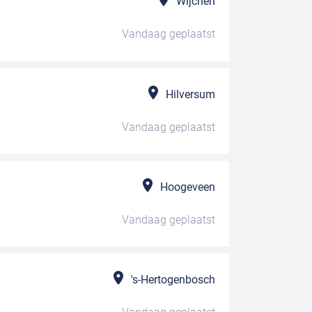
Wijchen
Vandaag
geplaatst
Hilversum
Vandaag
geplaatst
Hoogeveen
Vandaag
geplaatst
's-Hertogenbosch