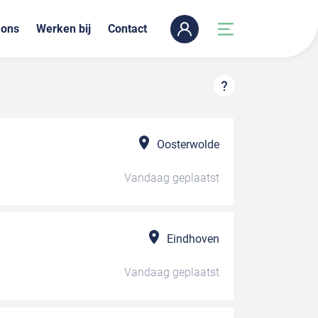
 ons
Werken bij
Contact
Oosterwolde
Vandaag
geplaatst
Eindhoven
Vandaag
geplaatst