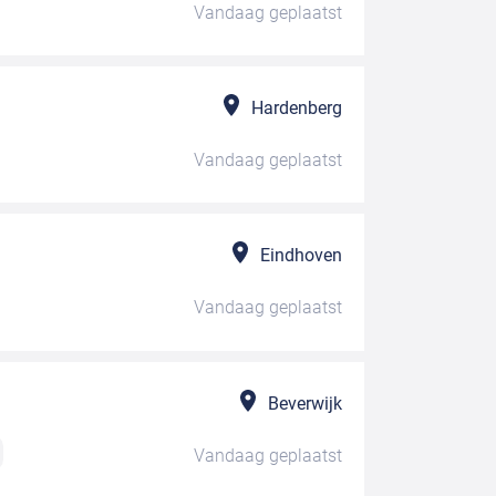
Vandaag
geplaatst
Hardenberg
Vandaag
geplaatst
Eindhoven
Vandaag
geplaatst
Beverwijk
Vandaag
geplaatst