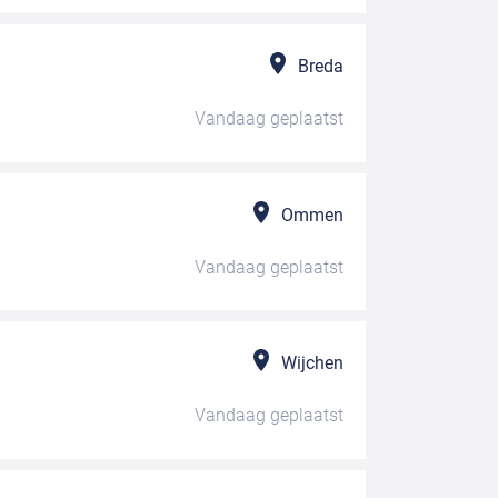
Breda
Vandaag
geplaatst
Ommen
Vandaag
geplaatst
Wijchen
Vandaag
geplaatst