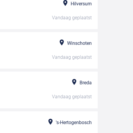
Hilversum
Vandaag
geplaatst
Winschoten
Vandaag
geplaatst
Breda
Vandaag
geplaatst
's-Hertogenbosch