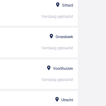
Sittard
Vandaag
geplaatst
Groesbeek
Vandaag
geplaatst
Voorthuizen
Vandaag
geplaatst
Utrecht