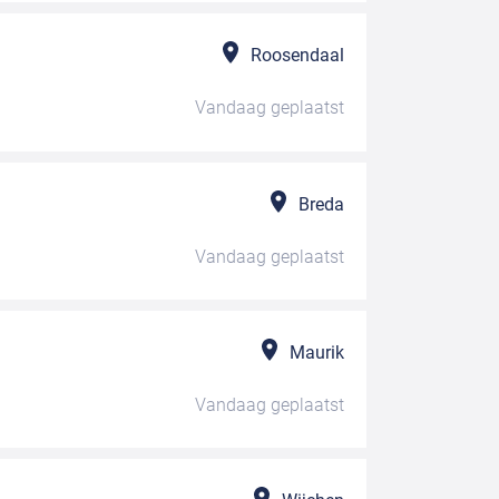
Roosendaal
Vandaag
geplaatst
Breda
Vandaag
geplaatst
Maurik
Vandaag
geplaatst