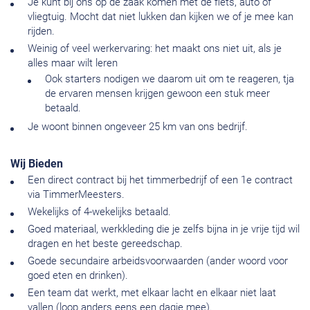
Je kunt bij ons op de zaak komen met de fiets, auto of
vliegtuig. Mocht dat niet lukken dan kijken we of je mee kan
rijden.
Weinig of veel werkervaring: het maakt ons niet uit, als je
alles maar wilt leren
Ook starters nodigen we daarom uit om te reageren, tja
de ervaren mensen krijgen gewoon een stuk meer
betaald.
Je woont binnen ongeveer 25 km van ons bedrijf.
Wij Bieden
Een direct contract bij het timmerbedrijf of een 1e contract
via TimmerMeesters.
Wekelijks of 4-wekelijks betaald.
Goed materiaal, werkkleding die je zelfs bijna in je vrije tijd wil
dragen en het beste gereedschap.
Goede secundaire arbeidsvoorwaarden (ander woord voor
goed eten en drinken).
Een team dat werkt, met elkaar lacht en elkaar niet laat
vallen (loop anders eens een dagje mee).