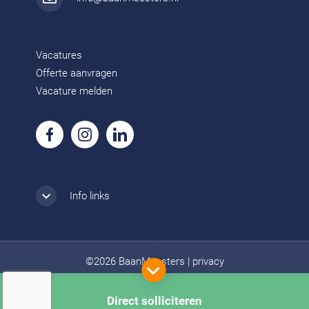
Vacatures
Offerte aanvragen
Vacature melden
Info links
©2026 BaanMeesters
|
privacy
Direct solliciteren