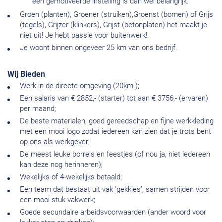
een gemotiveerde instelling is dan wel belangrijk.
Groen (planten), Groener (struiken),Groenst (bomen) of Grijs
(tegels), Grijzer (klinkers), Grijst (betonplaten) het maakt je
niet uit! Je hebt passie voor buitenwerk!.
Je woont binnen ongeveer 25 km van ons bedrijf.
Wij Bieden
Werk in de directe omgeving (20km.);
Een salaris van € 2852,- (starter) tot aan € 3756,- (ervaren)
per maand;
De beste materialen, goed gereedschap en fijne werkkleding
met een mooi logo zodat iedereen kan zien dat je trots bent
op ons als werkgever;
De meest leuke borrels en feestjes (of nou ja, niet iedereen
kan deze nog herinneren);
Wekelijks of 4-wekelijks betaald;
Een team dat bestaat uit vak ‘gekkies’, samen strijden voor
een mooi stuk vakwerk;
Goede secundaire arbeidsvoorwaarden (ander woord voor