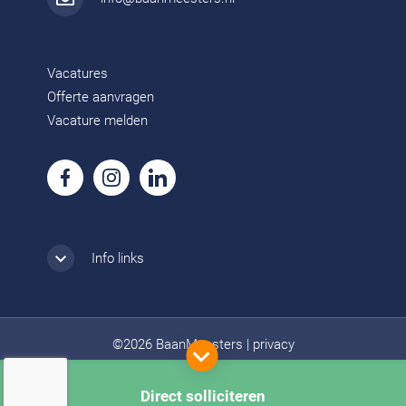
Vacatures
Offerte aanvragen
Vacature melden
Info links
©2026 BaanMeesters
|
privacy
Direct solliciteren