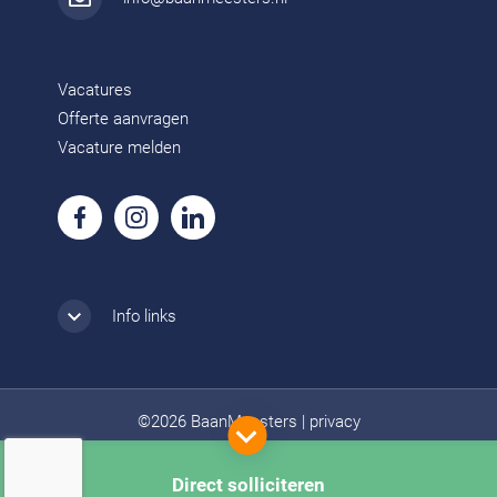
Vacatures
Offerte aanvragen
Vacature melden
Info links
©2026 BaanMeesters
|
privacy
Direct solliciteren