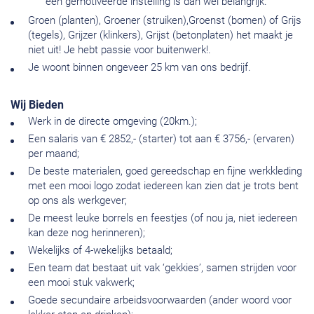
een gemotiveerde instelling is dan wel belangrijk.
Groen (planten), Groener (struiken),Groenst (bomen) of Grijs
(tegels), Grijzer (klinkers), Grijst (betonplaten) het maakt je
niet uit! Je hebt passie voor buitenwerk!.
Je woont binnen ongeveer 25 km van ons bedrijf.
Wij Bieden
Werk in de directe omgeving (20km.);
Een salaris van € 2852,- (starter) tot aan € 3756,- (ervaren)
per maand;
De beste materialen, goed gereedschap en fijne werkkleding
met een mooi logo zodat iedereen kan zien dat je trots bent
op ons als werkgever;
De meest leuke borrels en feestjes (of nou ja, niet iedereen
kan deze nog herinneren);
Wekelijks of 4-wekelijks betaald;
Een team dat bestaat uit vak ‘gekkies’, samen strijden voor
een mooi stuk vakwerk;
Goede secundaire arbeidsvoorwaarden (ander woord voor