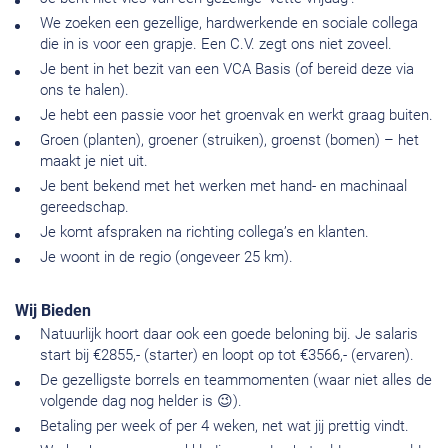
We zoeken een gezellige, hardwerkende en sociale collega
die in is voor een grapje. Een C.V. zegt ons niet zoveel.
Je bent in het bezit van een VCA Basis (of bereid deze via
ons te halen).
Je hebt een passie voor het groenvak en werkt graag buiten.
Groen (planten), groener (struiken), groenst (bomen) – het
maakt je niet uit.
Je bent bekend met het werken met hand- en machinaal
gereedschap.
Je komt afspraken na richting collega’s en klanten.
Je woont in de regio (ongeveer 25 km).
Wij Bieden
Natuurlijk hoort daar ook een goede beloning bij. Je salaris
start bij €2855,- (starter) en loopt op tot €3566,- (ervaren).
De gezelligste borrels en teammomenten (waar niet alles de
volgende dag nog helder is 😉).
Betaling per week of per 4 weken, net wat jij prettig vindt.