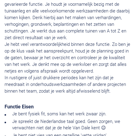
gevarieerde functie. Je houdt je voornamelijk bezig met de
tuinaanleg en alle veelvoorkomende werkzaamheden die daarbij
komen kijken. Denk hierbij aan het maken van verhardingen,
verhogingen, grondwerk, beplantingen en het zetten van
schuttingen. Je werkt dus aan complete tuinen van A tot Z en
ziet direct resultaat van je werk.
Je hebt veel verantwoordelijkheid binnen deze functie. Zo ben je
op de klus vaak het aanspreekpunt, houd je de planning goed in
de gaten, bewaar je het overzicht en controleer je de kwaliteit
van het werk. Je denkt mee op de werkvloer en zorgt dat alles
netjes en volgens afspraak wordt opgeleverd.
In rustigere of juist drukkere periodes kan het zijn dat je
meedraait in onderhoudswerkzaamheden of andere projecten
binnen het team, zodat je werk altijd afwisselend blijft.
Functie Eisen
Je bent fysiek fit, soms kan het werk zwaar zijn.
Je spreekt de Nederlandse taal goed. Geen zorgen, we
verwachten niet dat je de hele Van Dale kent 😉
Je bent niet vies van een gezellige ‘vette vrijdag’.