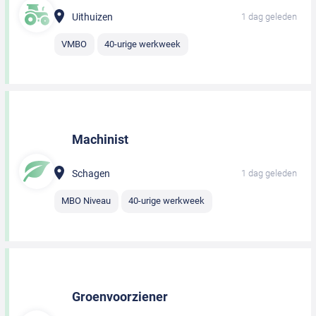
Uithuizen
1 dag geleden
VMBO
40-urige werkweek
Machinist
Schagen
1 dag geleden
MBO Niveau
40-urige werkweek
Groenvoorziener