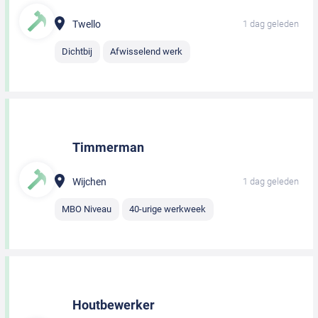
Twello
1 dag geleden
Dichtbij
Afwisselend werk
Timmerman
Wijchen
1 dag geleden
MBO Niveau
40-urige werkweek
Houtbewerker