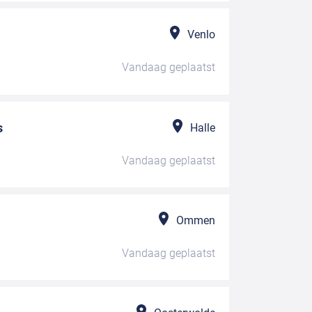
Venlo
Vandaag
geplaatst
s
Halle
Vandaag
geplaatst
Ommen
Vandaag
geplaatst