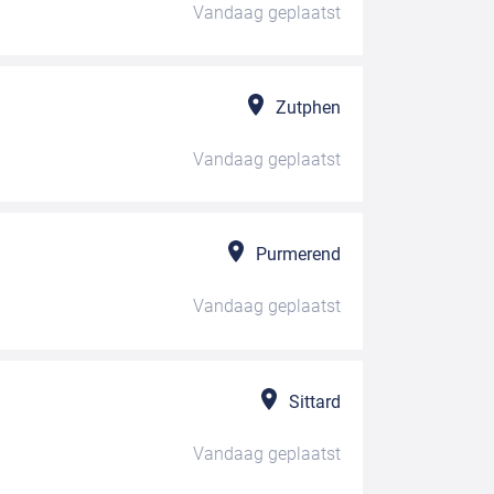
Vandaag
geplaatst
Zutphen
Vandaag
geplaatst
Purmerend
Vandaag
geplaatst
Sittard
Vandaag
geplaatst