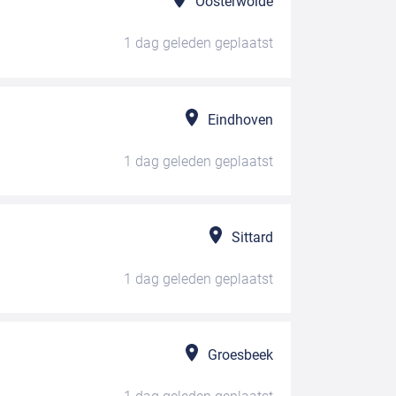
Oosterwolde
1 dag geleden
geplaatst
Eindhoven
1 dag geleden
geplaatst
Sittard
1 dag geleden
geplaatst
Groesbeek