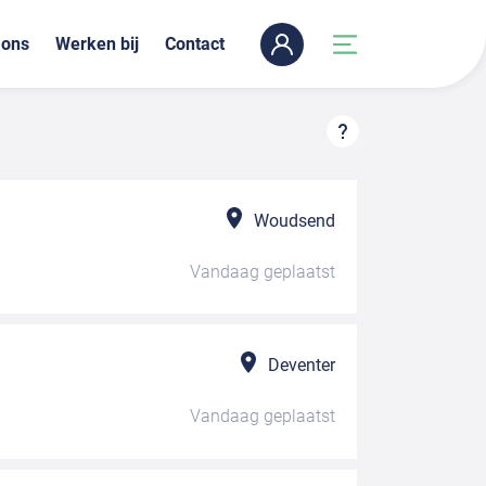
 ons
Werken bij
Contact
Woudsend
Vandaag
geplaatst
Deventer
Vandaag
geplaatst