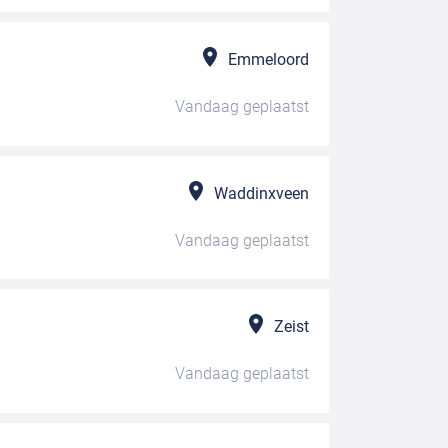
Emmeloord
Vandaag
geplaatst
Waddinxveen
Vandaag
geplaatst
Zeist
Vandaag
geplaatst