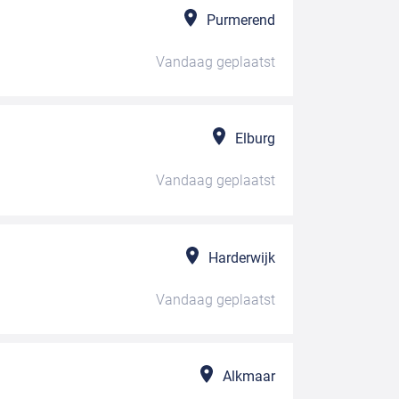
Purmerend
Vandaag
geplaatst
Elburg
Vandaag
geplaatst
Harderwijk
Vandaag
geplaatst
Alkmaar