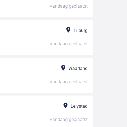
Vandaag
geplaatst
Tilburg
Vandaag
geplaatst
Waarland
Vandaag
geplaatst
Lelystad
Vandaag
geplaatst