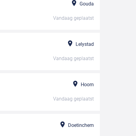
Gouda
Vandaag
geplaatst
Lelystad
Vandaag
geplaatst
Hoorn
Vandaag
geplaatst
Doetinchem